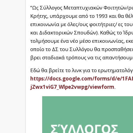
“Ως Σύλλογος Μεταπτυχιακών Φοιτητών/ρι
Κρήτης, υπάρχουμε από το 1993 και θα θέλ
επικοινωνία με όλες/ους φοιτήτριες/ ες τ
και Διδακτορικών Σπουδών). Καθώς το Ίδρυ
τολμήσουμε ένα νέο μέσο επικοινωνίας, ε
οποίο το ΔΣ του Συλλόγου θα προσπαθήσει 
βρει σταδιακά τρόπους να τις απαντήσουμε
Εδώ θα βρείτε το λινκ για το ερωτηματολόγ
https://docs.google.com/forms/d/e/1F
jZwx1viG7_Wlpe2vwpg/viewform
.