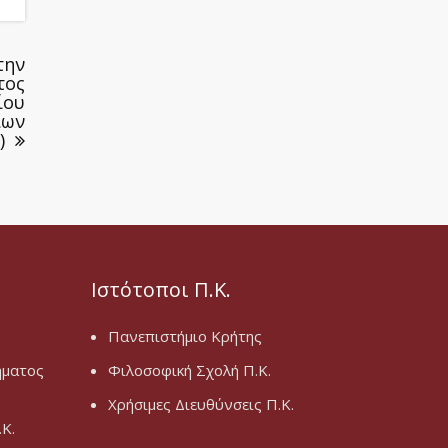
την
τος
ίου
ίων
)
Ιστότοποι Π.Κ.
Πανεπιστήμιο Κρήτης
ήματος
Φιλοσοφική Σχολή Π.Κ.
Χρήσιμες Διευθύνσεις Π.Κ.
Κ.