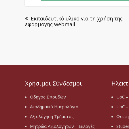
Εκπαιδευτικό υλικό για τη χρήση της
εφαρμογής webmail
Χρήσιμοι Σύνδεσμοι
Ηλεκτ
Οδηγός Σπουδών
UoC –
Ακαδημαϊκό Ημερολόγιο
UoC –
Αξιολόγηση Τμήματος
Φοιτη
Μητρώα Αξιολογητών – Εκλογές
Stude