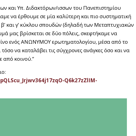
ων και Υπ. Διδακτόρων/ισσων του Πανεπιστημίου
αμε να έρθουμε σε μία καλύτερη και πιο συστηματική
ου β’ και γ’ κύκλου σπουδών (δηλαδή των Μεταπτυχιακών
μά μας βρίσκεται σε δύο πόλεις, σκεφτήκαμε να
κείνο ενός ΑΝΩΝΥΜΟΥ ερωτηματολογίου, μέσα από το
τόσο να καταλάβει τις σύγχρονες ανάγκες όσο και να
 από κοινού.”
ιο:
AIpQLScu_Jrjwv364j17zqO-Q6k27zZlIM-