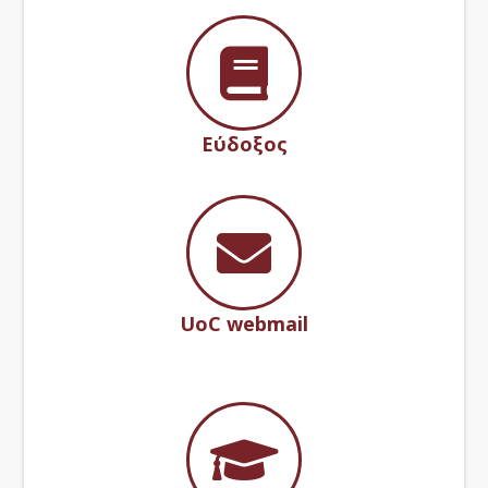
Εύδοξος
UoC webmail