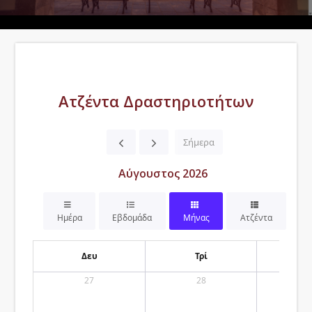
Ατζέντα Δραστηριοτήτων
Σήμερα
Αύγουστος 2026
Ημέρα
Εβδομάδα
Μήνας
Ατζέντα
Δευ
Τρί
Τ
27
28