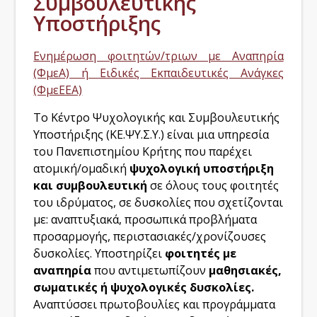
Συμβουλευτικής
Υποστήριξης
Ενημέρωση φοιτητών/τριων με Αναπηρία
(ΦμεΑ) ή Ειδικές Εκπαιδευτικές Ανάγκες
(ΦμεΕΕΑ)
Το Κέντρο Ψυχολογικής και Συμβουλευτικής
Υποστήριξης (ΚΕ.ΨΥ.Σ.Υ.) είναι μια υπηρεσία
του Πανεπιστημίου Κρήτης που παρέχει
ατομική/ομαδική
ψυχολογική υποστήριξη
και συμβουλευτική
σε όλους τους φοιτητές
του ιδρύματος, σε δυσκολίες που σχετίζονται
με: αναπτυξιακά, προσωπικά προβλήματα
προσαρμογής, περιστασιακές/χρονίζουσες
δυσκολίες. Υποστηρίζει
φοιτητές με
αναπηρία
που αντιμετωπίζουν
μαθησιακές,
σωματικές ή ψυχολογικές δυσκολίες.
Αναπτύσσει πρωτοβουλίες και προγράμματα