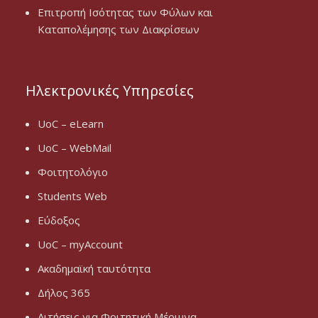
Επιτροπή Ισότητας των Φύλων και
Καταπολέμησης των Διακρίσεων
Ηλεκτρονικές Υπηρεσίες
UoC – eLearn
UoC – WebMail
Φοιτητολόγιο
Students Web
Εύδοξος
UoC – myAccount
Ακαδημαϊκή ταυτότητα
Δήλος 365
Αιτήσεις για Φοιτητική Μέριμνα