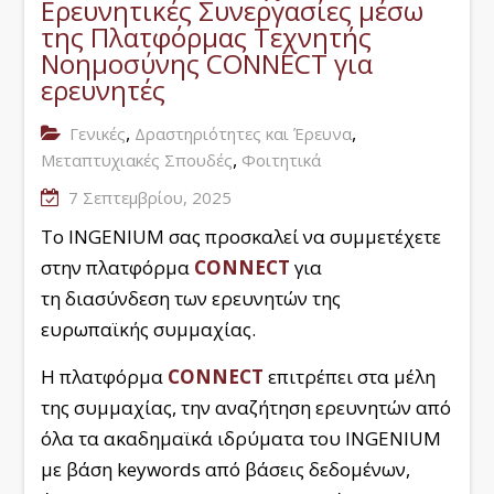
Ερευνητικές Συνεργασίες μέσω
της Πλατφόρμας Τεχνητής
Νοημοσύνης CONNECT για
ερευνητές
,
,
Γενικές
Δραστηριότητες και Έρευνα
,
Μεταπτυχιακές Σπουδές
Φοιτητικά
7 Σεπτεμβρίου, 2025
Το INGENIUM σας προσκαλεί να συμμετέχετε
στην πλατφόρμα
CONNECT
για
τη διασύνδεση των ερευνητών της
ευρωπαϊκής συμμαχίας.
Η πλατφόρμα
CONNECT
επιτρέπει στα μέλη
της συμμαχίας, την αναζήτηση ερευνητών από
όλα τα ακαδημαϊκά ιδρύματα του INGENIUM
με βάση keywords από βάσεις δεδομένων,