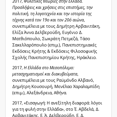
2017,
Φυλετικές θεωρίες στην Ελλάδα.
Προσλήψεις και χρήσεις στις επιστήμες, την
πολιτική, τη λογοτεχνία και την ιστορία της
τέχνης κατά τον 19ο και τον 20ό αιώνα
,
συνεπιμέλεια με τους Δημήτρη Αρβανιτάκη,
Ελίζα Άννα Δελβερούδη, Ευγένιο Δ.
Ματθιόπουλο, Σωκράτη Πετμεζά, Τάσο
Σακελλαρόπουλο (επιμ.), Πανεπιστημιακές
Εκδόσεις Κρήτης & Εκδόσεις Φιλοσοφικής
Σχολής Πανεπιστημίου Κρήτης, Ηράκλειο.
2017,
Η Ελλάδα στο Μεσοπόλεμο:
μετασχηματισμοί και διακυβεύματα
,
συνεπιμέλεια με τους Ραϋμόνδο Αλβανό,
Δημήτρη Κουσουρή, Μενέλαο Χαραλαμπίδη
(επιμ.),
Αλεξάνδρεια, Αθήνα.
2017, «Εισαγωγή: Η ανεξίτηλη διαφορά: λόγοι
για τη φυλή στην Ελλάδα», στο Έ. Αβδελά, Δ.
Αρβανιτάκης, Ε. Ά. Δελβερούδη, Ε. Δ.