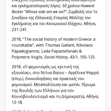
και εγκληματολογικός λόγος: 50 χρόνια
Howard
Becker
“
Whose
side
are
we
on
?”. Συμβολές στο 1ο
Συνέδριο της Ελληνικής Εταιρίας Μελέτης του
Εγκλήματος και του Κοινωνικού Ελέγχου
, Αθήνα,
231-241.
2018, “The social history of modern Greece: a
roundtable”, with Thomas Gallant, Nikolaos
Papadogiannis, Leda Papastefanaki &
Polymeris Voglis,
Social History
, 43/1, 105-125.
2018, «Ο φεμινισμός ως κριτική της
εξουσίας», στο Ντίνα Βαϊου – Αγγέλικα Ψαρρά
(επιμ.),
Εννοιολογήσεις και πρακτικές του
φεμινισμού. Μεταπολίτευση και «μετά»
, Ίδρυμα
της Βουλής των Ελλήνων για τον
Κοινοβουλευτισμό και τη Δημοκρατία, Αθήνα,
13-18.