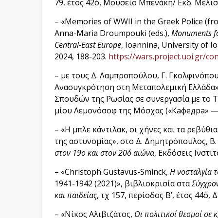
79, έτος 42ό, Μουσείο Μπενάκη/ Εκδ. Μέλισ
– «Memories of WWII in the Greek Police (fr
Anna-Maria Droumpouki (eds.),
Monuments fo
Central-East Europe
, Ioannina, University of 
2024, 188-203.
https://wars.project.uoi.gr/c
– με τους Δ. Λαμπροπούλου, Γ. Γκολφινόπου
Ανασυγκρότηση στη Μεταπολεμική Ελλάδα
Σπουδών της Ρωσίας σε συνεργασία με το Τ
μίου Λεμονόσοφ της Μόσχας («Кафедра» — жур
– «Η μπλε κάντιλακ, οι χήνες και τα ρεβύθ
της αστυνομίας», στο Δ. Δημητρόπουλος, Β.
στον 19ο και στον 20ό αιώνα
, Εκδόσεις Ινστι
– «Christoph Gustavus-Sminck,
Η νοσταλγία 
1941-1942 (2021)», βιβλιοκρισία στα
Σύγχρο
και παιδείας
, τχ 157, περίοδος Β’, έτος 44ό,
– «Νίκος Αλιβιζάτος,
Οι πολιτικοί θεσμοί σε 