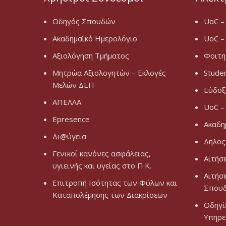
Οδηγός Σπουδών
UoC –
Ακαδημαϊκό Ημερολόγιο
UoC –
Αξιολόγηση Τμήματος
Φοιτη
Μητρώα Αξιολογητών – Εκλογές
Stude
Μελών ΔΕΠ
Εύδοξ
ΑΠΕΛΛΑ
UoC –
Epresence
Ακαδη
Δι@ύγεια
Δήλος
Γενικοί κανόνες ασφάλειας,
Αιτήσ
υγιεινής και υγείας στο Π.Κ.
Αιτήσ
Επιτροπή Ισότητας των Φύλων και
Σπου
Καταπολέμησης των Διακρίσεων
Οδηγί
Υπηρε