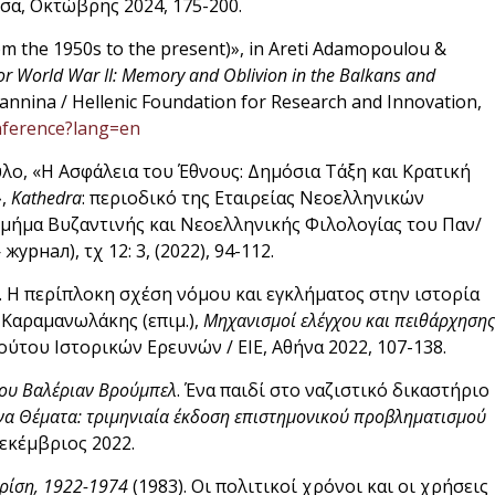
σα, Οκτώβρης 2024, 175-200.
om the 1950s to the present)», in Areti Adamopoulou &
r World War II: Memory and Oblivion in the Balkans and
Ioannina / Hellenic Foundation for Research and Innovation,
onference?lang=en
λο, «Η Ασφάλεια του Έθνους: Δημόσια Τάξη και Κρατική
»,
Kathedra
: περιοδικό της Εταιρείας Νεοελληνικών
μήμα Βυζαντινής και Νεοελληνικής Φιλολογίας του Παν/
нал), τχ 12: 3, (2022), 94-112.
ια. Η περίπλοκη σχέση νόμου και εγκλήματος στην ιστορία
 Καραμανωλάκης (επιμ.),
Μηχανισμοί ελέγχου και πειθάρχησης
τούτου Ιστορικών Ερευνών / ΕΙΕ, Αθήνα 2022, 107-138.
του Βαλέριαν Βρούμπελ
. Ένα παιδί στο ναζιστικό δικαστήριο
να Θέματα: τριμηνιαία έκδοση επιστημονικού προβληματισμού
 Δεκέμβριος 2022.
κρίση, 1922-1974
(1983). Οι πολιτικοί χρόνοι και οι χρήσεις