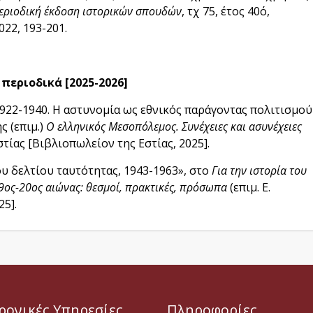
περιοδική έκδοση ιστορικών σπουδών
, τχ 75, έτος 40ό,
22, 193-201.
περιοδικά [2025-2026]
922-1940. Η αστυνομία ως εθνικός παράγοντας πολιτισμού
ς (επιμ.)
Ο ελληνικός Μεσοπόλεμος. Συνέχειες και ασυνέχειες
στίας [Βιβλιοπωλείον της Εστίας, 2025].
ου δελτίου ταυτότητας, 1943-1963», στο
Για την ιστορία του
19ος-20ος αιώνας: θεσμοί, πρακτικές, πρόσωπα
(επιμ. Ε.
25].
ρονικές Υπηρεσίες
Πληροφορίες