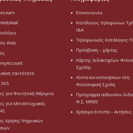
 eLearn
Επικοινωνία
 WebMail
Κατάλογος τηλεφώνων Τμ
Ι&Α
τολόγιο
Τηλεφωνικός Κατάλογος Π.
nts Web
Πρόσβαση – χάρτης
ος
Χάρτης Διδακτηρίων Φιλο
 myAccount
Σχολής
μαϊκή ταυτότητα
Λίστα κοινοποιήσεων στη
 365
Φιλοσοφική Σχολή
εις για Φοιτητική Μέριμνα
Πρόγραμμα αιθουσών διδα
Φ.Σ. MRBS
εις για Μεταπτυχιακές
δές
Χρήσιμα έντυπα – Αιτήσεις
ες Χρήσης Ψηφιακών
σιών