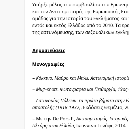
Υπήρξε μέλος του συμβουλίου του Ερευνητικ
και τον Αντισημιτισμό, της Ευρωπαϊκής Εται
ομάδας για την Ιστορία του Εγκλήματος και
εντός και εκτός Ελλάδας από το 2010. Τα ε
της αστυνόμευσης, των σεξουαλικών εγκλημ
Δημοσιεύσεις
Μονογραφίες
–
Κόκκινο, Μαύρο και Μπλε. Αστυνομική ιστορί
–
Mug
–
shots
. Φωτογραφία και Πειθαρχία, 19ος
–
Αστυνομίας Πόλεων: τα πρώτα βήματα στην Ελ
αποστολής (1918-1932)
, Εκδόσεις Θεμέλιο, 2
– Με την De Pers F.,
Αντισημιτισμός. Ιστορικές
Πλεύρη στην Ελλάδα
, Ιωάννινα: Ισνάφι, 2014.